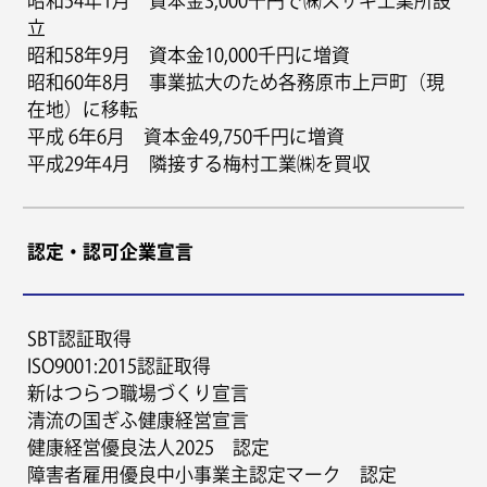
昭和54年1月 資本金3,000千円で㈱スザキ工業所設
立
昭和58年9月 資本金10,000千円に増資
昭和60年8月 事業拡大のため各務原市上戸町（現
在地）に移転
平成 6年6月 資本金49,750千円に増資
平成29年4月 隣接する梅村工業㈱を買収
認定・認可企業宣言
SBT認証取得
ISO9001:2015認証取得
新はつらつ職場づくり宣言
清流の国ぎふ健康経営宣言
健康経営優良法人2025 認定
障害者雇用優良中小事業主認定マーク 認定