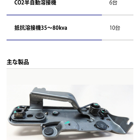
CO2半自動溶接機
6台
抵抗溶接機35～80kva
10台
主な製品