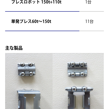
プレスロボット 150t+110t
1台
単発プレス60t～150t
11台
主な製品