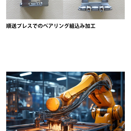
順送プレスでのベアリング組込み加工
順