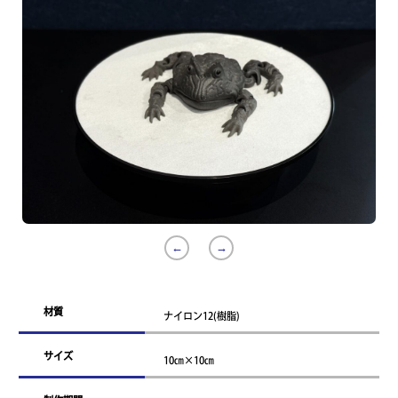
材質
ナイロン12(樹脂)
サイズ
10㎝×10㎝